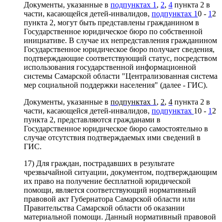
Документы, указанные в
подпунктах 1
,
2
,
4
пункта 2 в
части, касающейся детей-инвалидов,
подпунктах 1
0 -
1
2
пункта 2, могут быть представлены гражданином в
Государственное юридическое бюро по собственной
инициативе. В случае их непредставления гражданином
Государственное юридическое бюро получает сведения,
подтверждающие соответствующий статус, посредством
использования государственной информационной
системы Самарской области "Централизованная система
мер социальной поддержки населения" (далее - ГИС).
Документы, указанные в
подпунктах 1
,
2
,
4
пункта 2 в
части, касающейся детей-инвалидов,
подпунктах
10 -
1
2
пункта 2, представляются гражданами в
Государственное юридическое бюро самостоятельно в
случае отсутствия подтверждаемых ими сведений в
ГИС.
17) Для граждан, пострадавших в результате
чрезвычайной ситуации, документом, подтверждающим
их право на получение бесплатной юридической
помощи, является соответствующий нормативный
правовой акт Губернатора Самарской области или
Правительства Самарской области об оказании
материальной помощи. Данный нормативный правовой