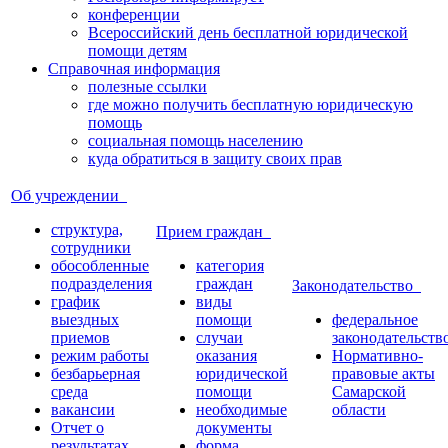
конференции
Всероссийский день бесплатной юридической
помощи детям
Справочная информация
полезные ссылки
где можно получить бесплатную юридическую
помощь
социальная помощь населению
куда обратиться в защиту своих прав
Об учреждении
структура,
Прием граждан
сотрудники
обособленные
категория
подразделения
граждан
Законодательство
график
виды
выездных
помощи
федеральное
приемов
случаи
законодательств
режим работы
оказания
Нормативно-
безбарьерная
юридической
правовые акты
среда
помощи
Самарской
вакансии
необходимые
области
Отчет о
документы
результатах
форма