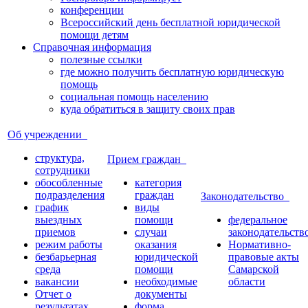
конференции
Всероссийский день бесплатной юридической
помощи детям
Справочная информация
полезные ссылки
где можно получить бесплатную юридическую
помощь
социальная помощь населению
куда обратиться в защиту своих прав
Об учреждении
структура,
Прием граждан
сотрудники
обособленные
категория
подразделения
граждан
Законодательство
график
виды
выездных
помощи
федеральное
приемов
случаи
законодательств
режим работы
оказания
Нормативно-
безбарьерная
юридической
правовые акты
среда
помощи
Самарской
вакансии
необходимые
области
Отчет о
документы
результатах
форма