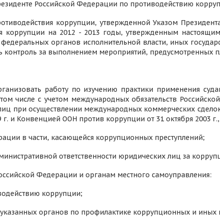
Президенте Российской Федерации по противодействию корруп
ротиводействия коррупции, утвержденной Указом Президента
 коррупции на 2012 - 2013 годы, утвержденным настоящим 
федеральных органов исполнительной власти, иных государ
ть контроль за выполнением мероприятий, предусмотренных п
рганизовать работу по изучению практики применения суда
 том числе с учетом международных обязательств Российск
иц при осуществлении международных коммерческих сделок о
9 г. и Конвенцией ООН против коррупции от 31 октября 2003 г
рации в части, касающейся коррупционных преступлений;
дминистративной ответственности юридических лиц за корру
Российской Федерации и органам местного самоуправления:
иводействию коррупции;
б указанных органов по профилактике коррупционных и иных