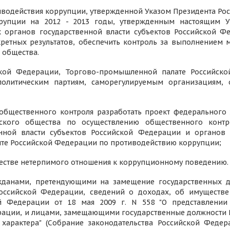
водействия коррупции, утвержденной Указом Президента Росси
упции на 2012 - 2013 годы, утвержденным настоящим У
 органов государственной власти субъектов Российской Ф
ретных результатов, обеспечить контроль за выполнением 
 общества.
ской Федерации, Торгово-промышленной палате Российск
 политическим партиям, саморегулируемым организациям
общественного контроля разработать проект федерального
нского общества по осуществлению общественного контр
енной власти субъектов Российской Федерации и органов 
нте Российской Федерации по противодействию коррупции;
естве нетерпимого отношения к коррупционному поведению.
ажданами, претендующими на замещение государственных д
ссийской Федерации, сведений о доходах, об имуществе и
ой Федерации от 18 мая 2009 г. N 558 "О представлени
рации, и лицами, замещающими государственные должности Р
арактера" (Собрание законодательства Российской Федерации