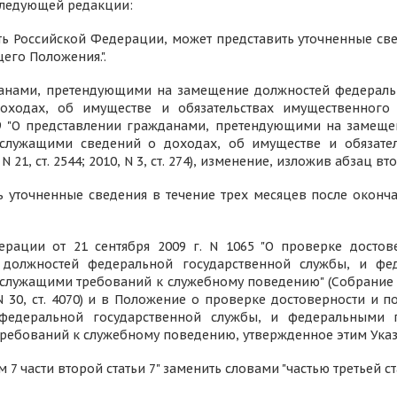
 следующей редакции:
 Российской Федерации, может представить уточненные све
щего Положения.".
жданами, претендующими на замещение должностей федераль
ходах, об имуществе и обязательствах имущественного 
59 "О представлении гражданами, претендующими на замещ
служащими сведений о доходах, об имуществе и обязатель
21, ст. 2544; 2010, N 3, ст. 274), изменение, изложив абзац 
уточненные сведения в течение трех месяцев после окончан
ерации от 21 сентября 2009 г. N 1065 "О проверке досто
должностей федеральной государственной службы, и фе
лужащими требований к служебному поведению" (Собрание з
3446; N 30, ст. 4070) и в Положение о проверке достоверности
едеральной государственной службы, и федеральными 
ебований к служебному поведению, утвержденное этим Указ
м 7 части второй статьи 7" заменить словами "частью третьей ст