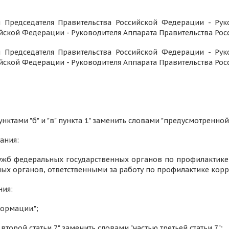
я Председателя Правительства Российской Федерации - Рук
йской Федерации - Руководителя Аппарата Правительства Рос
я Председателя Правительства Российской Федерации - Рук
йской Федерации - Руководителя Аппарата Правительства Рос
ктами "б" и "в" пункта 1" заменить словами "предусмотренной
ания:
лужб федеральных государственных органов по профилакти
х органов, ответственными за работу по профилактике кор
ния:
ормации.";
 второй статьи 7" заменить словами "частью третьей статьи 7";