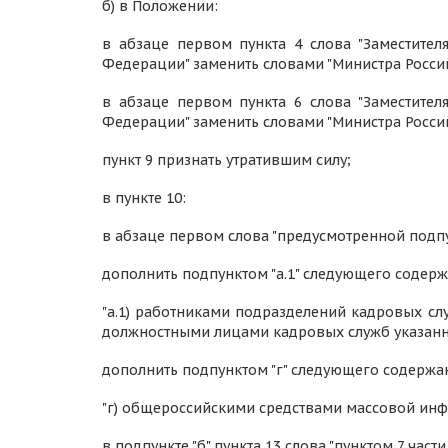
б) в Положении:
в абзаце первом пункта 4 слова "Заместител
Федерации" заменить словами "Министра Росси
в абзаце первом пункта 6 слова "Заместител
Федерации" заменить словами "Министра Росси
пункт 9 признать утратившим силу;
в пункте 10:
в абзаце первом слова "предусмотренной подпун
дополнить подпунктом "а.1" следующего содерж
"а.1) работниками подразделений кадровых с
должностными лицами кадровых служб указанны
дополнить подпунктом "г" следующего содержа
"г) общероссийскими средствами массовой инф
в подпункте "б" пункта 13 слова "пунктом 7 части